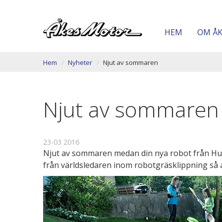
HEM
OM Å
Hem
Nyheter
Njut av sommaren
Njut av sommaren
23-03 2016
Njut av sommaren medan din nya robot från Husqv
från världsledaren inom robotgräsklippning så a