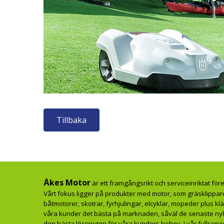
Tillbaka
Åkes Motor
är ett framgångsrikt och serviceinriktat fö
Vårt fokus ligger på produkter med motor, som gräsklippare
båtmotorer, skotrar, fyrhjulingar, elcyklar, mopeder plus kl
våra kunder det bästa på marknaden, såväl de senaste nyhet
den bästa lösningen för våra kunders behov. I vår fullservi