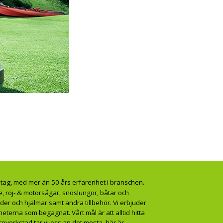
retag, med mer än 50 års erfarenhet i branschen.
, röj- & motorsågar, snöslungor, båtar och
äder och hjälmar samt andra tillbehör. Vi erbjuder
erna som begagnat. Vårt mål är att alltid hitta
ceverkstad tar vi oss an det mesta, här är