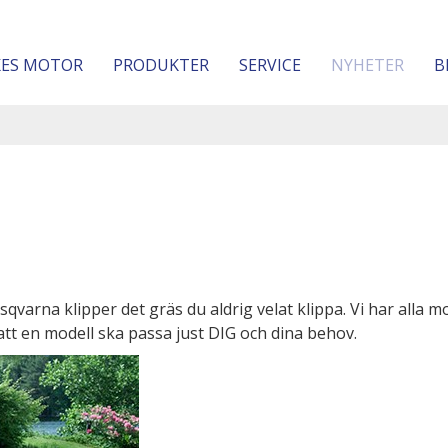
KES MOTOR
PRODUKTER
SERVICE
NYHETER
B
arna klipper det gräs du aldrig velat klippa. Vi har alla m
tt en modell ska passa just DIG och dina behov.