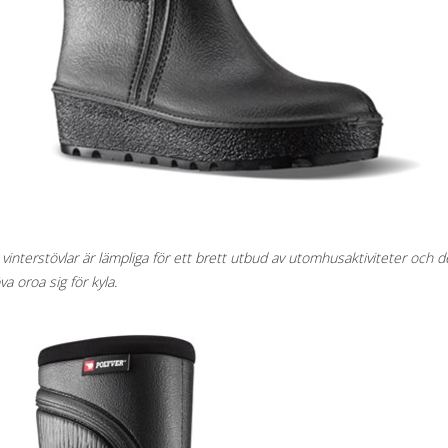
 vinterstövlar är lämpliga för ett brett utbud av utomhusaktiviteter
och de
a oroa sig för kyla.