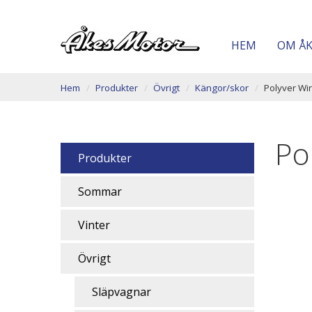
HEM
OM Å
Hem
Produkter
Övrigt
Kängor/skor
Polyver Wi
Po
Produkter
Sommar
Vinter
Övrigt
Släpvagnar