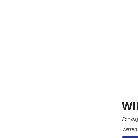
WI
För dag
Vattent