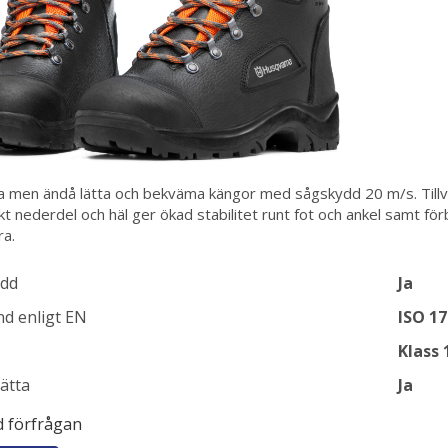
 men ändå lätta och bekväma kängor med sågskydd 20 m/s. Tillve
kt nederdel och häl ger ökad stabilitet runt fot och ankel samt för
ra.
dd
Ja
d enligt EN
ISO 17
Klass 
ätta
Ja
id förfrågan