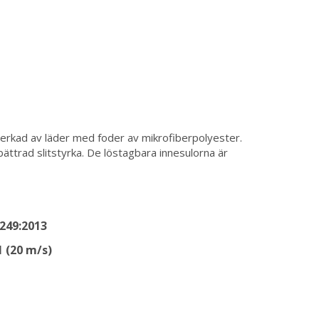
rkad av läder med foder av mikrofiberpolyester.
bättrad slitstyrka. De löstagbara innesulorna är
249:2013
1 (20 m/s)