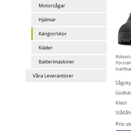
Motorsågar
Hjälmar
Kängor/skor
Kläder
Robusta
Batterimaskiner
Förstär
tvättba
Våra Leverantörer
Sågsky
Godkän
Klass
Ståltåh
Pris: v