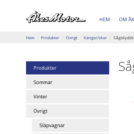
HEM
OM Å
Hem
Produkter
Övrigt
Kängor/skor
Sågskyddsk
Så
Produkter
Sommar
Vinter
Övrigt
Släpvagnar