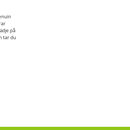
enuin
rar
ädje på
n tar du