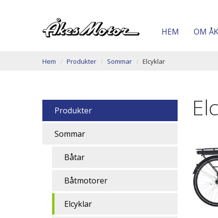
HEM
OM Å
Hem
Produkter
Sommar
Elcyklar
El
Produkter
Sommar
Båtar
Båtmotorer
Elcyklar