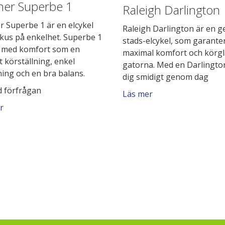
her Superbe 1
Raleigh Darlington
r Superbe 1 är en elcykel
Raleigh Darlington är en g
kus på enkelhet. Superbe 1
stads-elcykel, som garante
ld med komfort som en
maximal komfort och körgl
 körställning, enkel
gatorna. Med en Darlingto
ning och en bra balans.
dig smidigt genom dag
id förfrågan
Läs mer
r