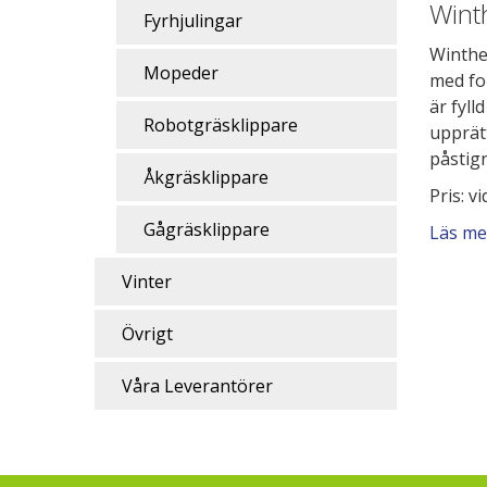
Wint
Fyrhjulingar
Winthe
Mopeder
med fo
är fyl
Robotgräsklippare
upprätt
påstig
Åkgräsklippare
Pris: v
Gågräsklippare
Läs me
Vinter
Övrigt
Våra Leverantörer