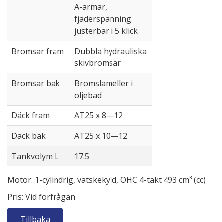
A-armar,
fjäderspänning
justerbar i 5 klick
Bromsar fram
Dubbla hydrauliska
skivbromsar
Bromsar bak
Bromslameller i
oljebad
Däck fram
AT25 x 8—12
Däck bak
AT25 x 10—12
Tankvolym L
17.5
Motor: 1-cylindrig, vätskekyld, OHC 4-takt 493 cm³ (cc)
Pris: Vid förfrågan
Tillbaka