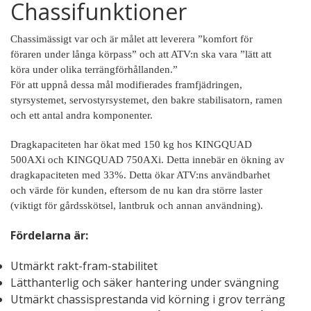
Chassifunktioner
Chassimässigt var och är målet att leverera ”komfort för
föraren under långa körpass” och att ATV:n ska vara ”lätt att
köra under olika terrängförhållanden.”
För att uppnå dessa mål modifierades framfjädringen,
styrsystemet, servostyrsystemet, den bakre stabilisatorn, ramen
och ett antal andra komponenter.
Dragkapaciteten har ökat med 150 kg hos KINGQUAD
500AXi och KINGQUAD 750AXi. Detta innebär en ökning av
dragkapaciteten med 33%. Detta ökar ATV:ns användbarhet
och värde för kunden, eftersom de nu kan dra större laster
(viktigt för gårdsskötsel, lantbruk och annan användning).
Fördelarna är:
Utmärkt rakt-fram-stabilitet
Lätthanterlig och säker hantering under svängning
Utmärkt chassisprestanda vid körning i grov terräng