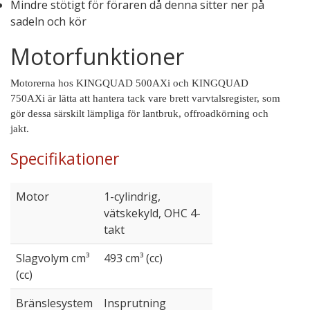
Mindre stötigt för föraren då denna sitter ner på
sadeln och kör
Motorfunktioner
Motorerna hos KINGQUAD 500AXi och KINGQUAD
750AXi är lätta att hantera tack vare brett varvtalsregister, som
gör dessa särskilt lämpliga för lantbruk, offroadkörning och
jakt.
Specifikationer
Motor
1-cylindrig,
vätskekyld, OHC 4-
takt
Slagvolym cm³
493 cm³ (cc)
(cc)
Bränslesystem
Insprutning